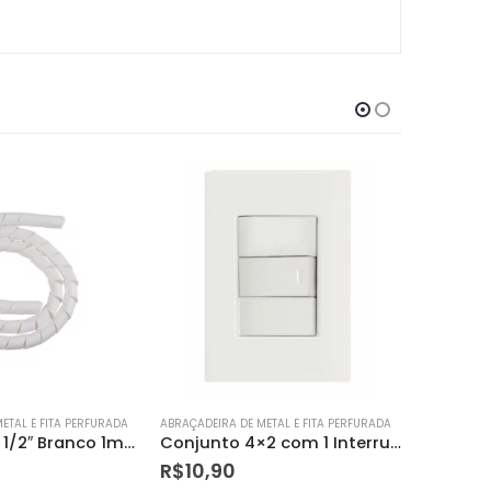
ETAL E FITA PERFURADA
ABRAÇADEIRA DE METAL E FITA PERFURADA
ABRAÇADEIR
Conjunto 4×2 com 1 Interruptor Simples 10 a 250 V Giz Branco – Tramontina
Conjunto Caixa 1 Interruptor Simples250v/ 10a + 1 Tomada 2p + T250v/ 10a – Tramontina
R$
17,65
R$
9,09