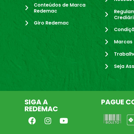
Conteúdos de Marca
Redemac
Regula
Crediár
Giro Redemac
Condiçõ
Marcas 
Trabalh
Seja As
SIGA A
PAGUE C
REDEMAC