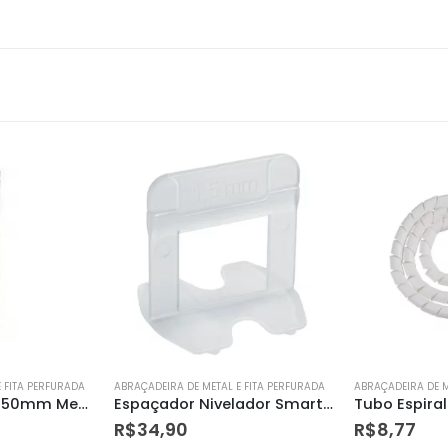
 FITA PERFURADA
ABRAÇADEIRA DE METAL E FITA PERFURADA
ABRAÇADEIRA DE M
Espaçador Nivelador Smart 1,5mm com 100 Unidades
Tubo Espiral 1/2″ Branco 1m – Tramontina
R$
8,77
R$
10,90