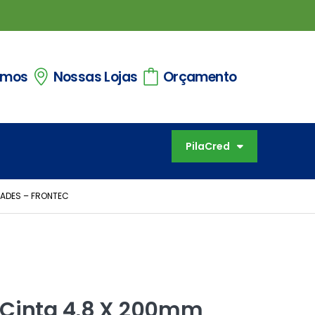
omos
Nossas Lojas
Orçamento
PilaCred
DADES – FRONTEC
 Cinta 4,8 X 200mm