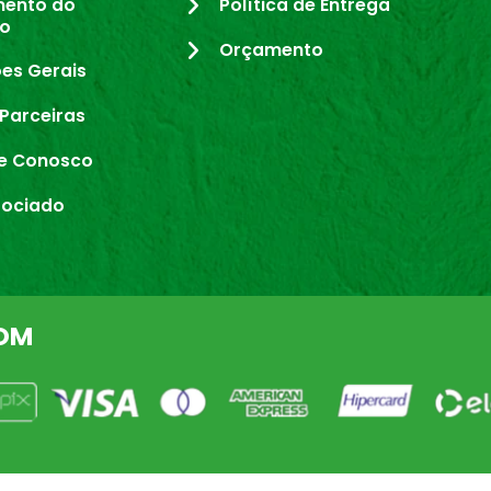
mento do
Política de Entrega
io
Orçamento
es Gerais
Parceiras
e Conosco
sociado
OM