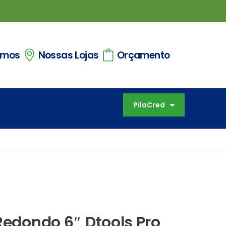
omos
Nossas Lojas
Orçamento
PilaCred
 Redondo 6″ Dtools Pro