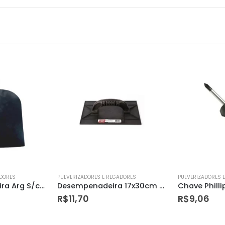
ADORES
PULVERIZADORES E REGADORES
PULVERIZADORES 
Desempenadeira 17x30cm em Plástico Preto – Max Ferramentas
Chave Phillips Embor.toco 3/16×1.1/2 Dtools
Pá Frankfur
R$
9,06
R$
64,90