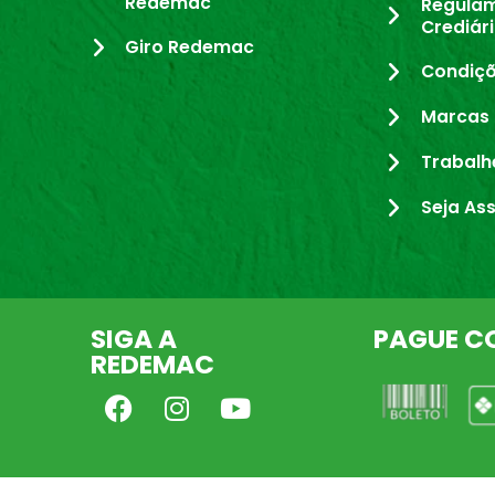
Redemac
Regula
Crediár
Giro Redemac
Condiçõ
Marcas 
Trabalh
Seja As
SIGA A
PAGUE C
REDEMAC