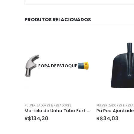
PRODUTOS RELACIONADOS
UE
PULVERIZADORES E REGADORES
PULVERIZADORES E REG
Martelo de Unha Tubo Fort 27mm com Cabo Tubular Polido – Tramontina
Pa Peq Ajuntadeira Arg S/cabo
R$
34,03
R$
11,70