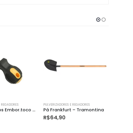
E REGADORES
PULVERIZADORES E REGADORES
PULVERIZAD
t – Tramontina
Serra Circular 7 1/4 60d C/videa Dtools
R$
69,99
R$
44,