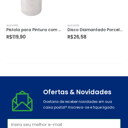
ALICATES
ALICATES
Pistola para Pintura com Caneca em Alumínio Tipo Sucção Ar Direto Pdv 100 – Vonder
Disco Diamantado Porcelanato Ext Fino Turbo Dtools
R$
119,90
R$
26,58
Ofertas & Novidades
Gostaria de receber novidades em sua
caixa postal? Inscreva-se e fique ligado.