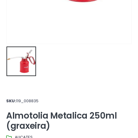
SKU:
119_008835
Almotolia Metalica 250ml
(graxeira)
ALICATES