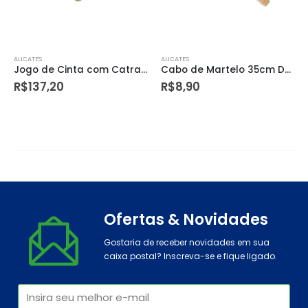
ALICATES
ALICATES
Cabo de Martelo 35cm Dtools
Pistola Elétrica para Pintura Pev 400 400w 220v – Vonder
R$
8,90
R$
299,70
Ofertas & Novidades
Gostaria de receber novidades em sua
caixa postal? Inscreva-se e fique ligado.