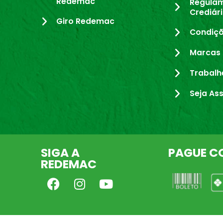
Redemac
Regula
Crediár
Giro Redemac
Condiçõ
Marcas 
Trabalh
Seja As
SIGA A
PAGUE C
REDEMAC