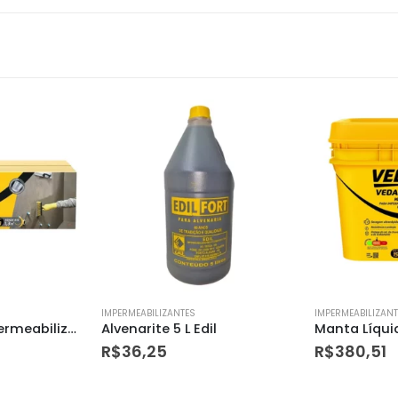
IMPERMEABILIZANTES
IMPERMEABILIZAN
l
Manta Líquida Vedapren Fast 15kg
R$
380,51
R$
41,01