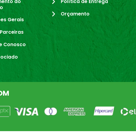
mento do
Política de Entrega
io
Orçamento
es Gerais
Parceiras
e Conosco
sociado
OM