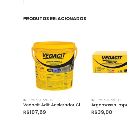
PRODUTOS RELACIONADOS
IMPERMEABILIZANTES
IMPERMEABILIZANTES
Vedacit Adit Acelerador Cl 3,6kg
Argamassa Impermeabilizante Vedatop para Rodapé 3kg Cinza
Alvenarite 5 L Edi
R$
39,00
R$
36,25