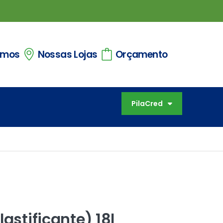
omos
Nossas Lojas
Orçamento
PilaCred
lastificante) 18l