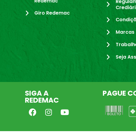
Redemac
Regula
Crediár
Giro Redemac
Condiçõ
Marcas 
Trabalh
Seja As
SIGA A
PAGUE C
REDEMAC