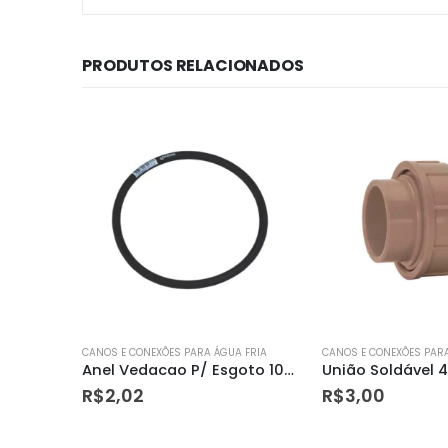
PRODUTOS RELACIONADOS
 FRIA
CANOS E CONEXÕES PARA ÁGUA FRIA
CANOS E CONEXÕES PARA
Anel Vedacao P/ Esgoto 100mm Krona
União Soldável 40mm – Amanco
R$
3,00
R$
6,44