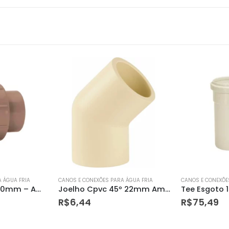
 ÁGUA FRIA
CANOS E CONEXÕES PARA ÁGUA FRIA
CANOS E CONEXÕE
Joelho Cpvc 45º 22mm Amanco
Tee Esgoto 150 X 100mm Amanco
Cap Esgot
R$
75,49
R$
5,18