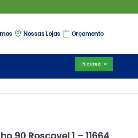
omos
Nossas Lojas
Orçamento
PilaCred
o 90 Roscavel 1 – 11664