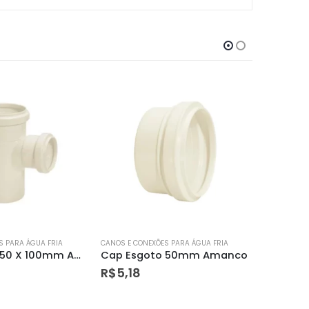
S PARA ÁGUA FRIA
CANOS E CONEXÕES PARA ÁGUA FRIA
CANOS E CO
o 50mm Amanco
Bucha Redução Soldável Longa 40 X 25mm Amanco – Amanco
Tee Ros
R$
5,08
R$
4,5