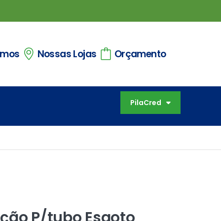
omos
Nossas Lojas
Orçamento
PilaCred
ção P/tubo Esgoto