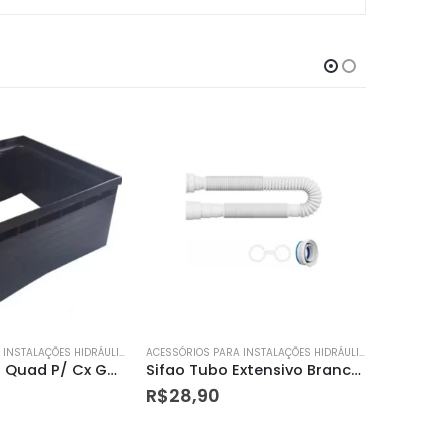
ACESSÓRIOS PARA INSTALAÇÕES HIDRÁULICAS
ACESSÓRIOS PARA INSTALAÇÕES HIDRÁULICAS
Sifao Tubo Extensivo Branco P/valvula Descarga Dn36-dn38
Base para Misturador de Ducha com Entrada Horizontal 3/4” Cobreada
R$
189,00
R$
17,9