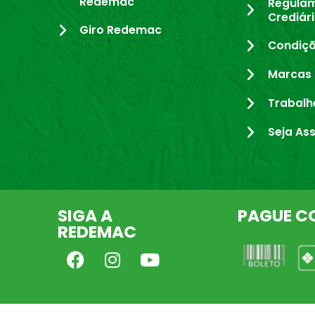
Redemac
Regula
Crediár
Giro Redemac
Condiçõ
Marcas 
Trabalh
Seja As
SIGA A
PAGUE C
REDEMAC