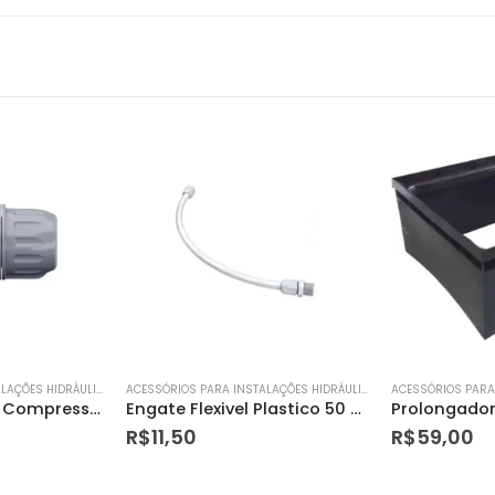
ACESSÓRIOS PARA INSTALAÇÕES HIDRÁULICAS
ACESSÓRIOS PARA INSTALAÇÕES HIDRÁULICAS
Engate Flexivel Plastico 50 Cm X 1/2
Prolongador Quad P/ Cx Gordura 42lt Taf
R$
59,00
R$
28,90