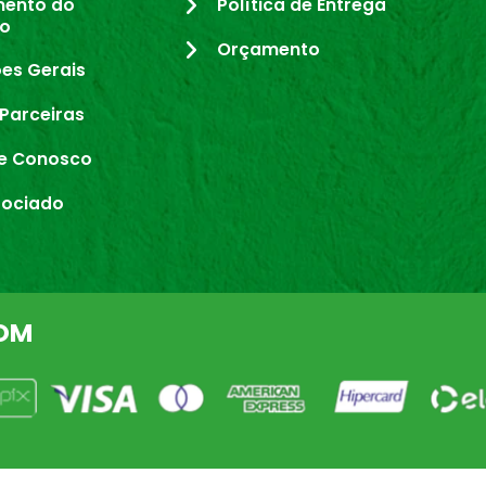
mento do
Política de Entrega
io
Orçamento
es Gerais
Parceiras
e Conosco
sociado
OM