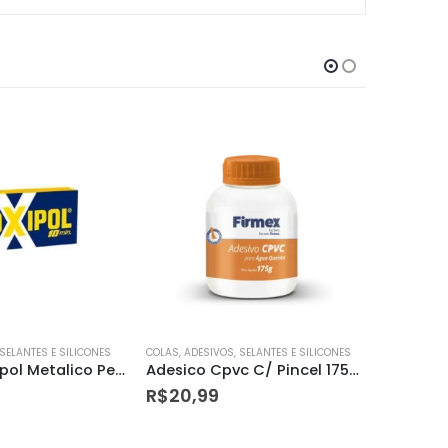
 SELANTES E SILICONES
COLAS, ADESIVOS, SELANTES E SILICONES
COLAS, ADES
Adesico Cpvc C/ Pincel 175g Firmex
Massa Plastica Ultralight 495g
R$
31,99
R$
39,