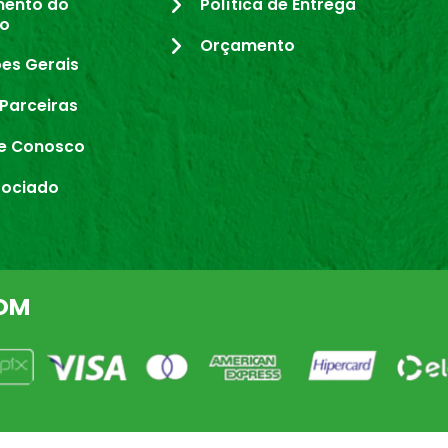
mento do
Política de Entrega
io
Orçamento
es Gerais
Parceiras
e Conosco
sociado
OM