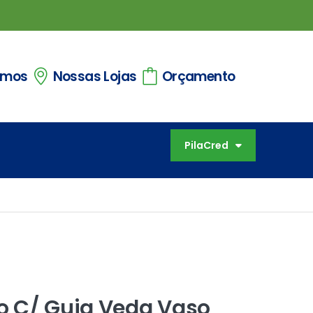
omos
Nossas Lojas
Orçamento
PilaCred
o C/ Guia Veda Vaso