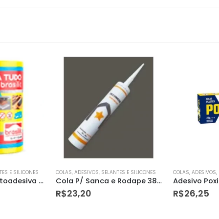
TES E SILICONES
COLAS, ADESIVOS, SELANTES E SILICONES
COLAS, ADESIVOS,
Cola P/ Sanca e Rodape 380g Homestar
Adesivo Poxipol Metalico Pequeno
R$
26,25
R$
20,99