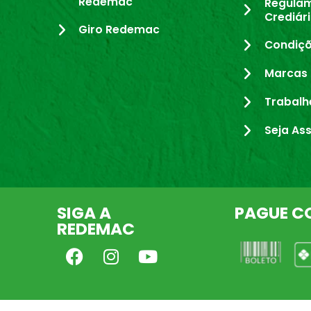
Redemac
Regula
Crediár
Giro Redemac
Condiçõ
Marcas 
Trabalh
Seja As
SIGA A
PAGUE C
REDEMAC