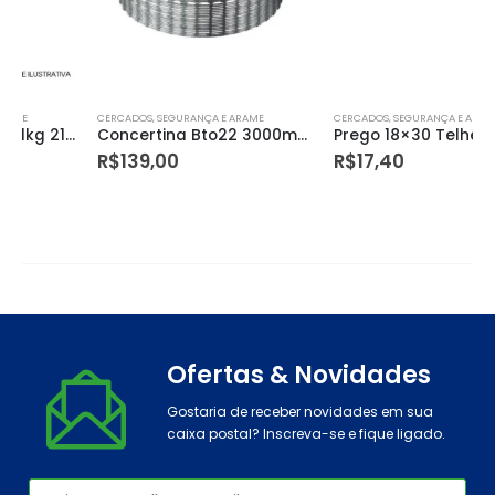
CERCADOS, SEGURANÇA E ARAME
CERCADOS, SEGURANÇA E ARAME
Concertina Bto22 3000mm X 08m Morlan
Prego 18×30 Telheiro 500gr
R$
139,00
R$
17,40
Ofertas & Novidades
Gostaria de receber novidades em sua
caixa postal? Inscreva-se e fique ligado.