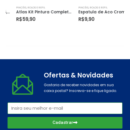
PINCÉIS, ROLOS E REFIL
PINCÉIS, ROLOS E REFIL
Atlas Kit Pintura Completo 7 Pcs Decoracao – 1016
Espatula de Aco Crom Cabo Embor. 10cm Roma
R$
59,90
R$
9,90
Ofertas & Novidades
Gostaria de receber novidades em sua
caixa postal? Inscreva-se e fique ligado.
Cadastrar