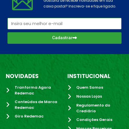
Gostaria de receber novidades em sua
caixa postal? Inscreva-se e fique ligado.
Cadastrar
NOVIDADES
INSTITUCIONAL
Tranforma Agora
Quem Somos
Redemac
Nossas Lojas
Conteúdos de Marca
Regulamento do
Redemac
Crediário
Giro Redemac
Condições Gerais
Marcas Parceiras