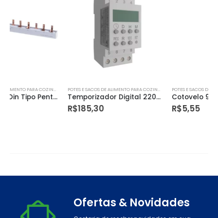
POTES E SACOS DE ALIMENTO PARA COZINHA
POTES E SACOS DE ALIMENTO PARA COZINHA
Temporizador Digital 220v 16a 50/60hz Trilho
Cotovelo 90 Piso 60×13 Mm Cinza*
R$
185,30
R$
5,55
Ofertas & Novidades