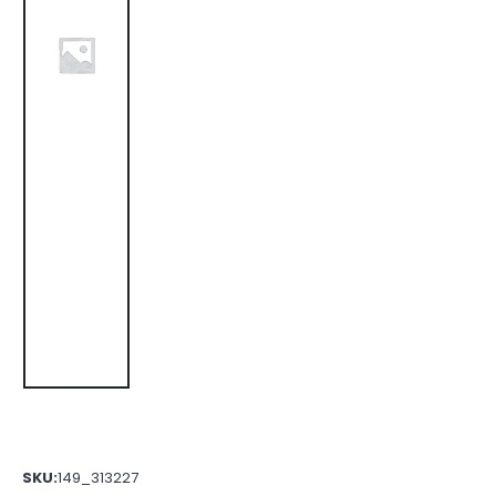
SKU:
149_313227