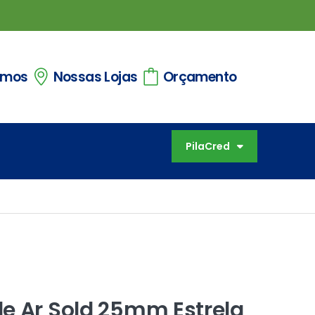
omos
Nossas Lojas
Orçamento
PilaCred
e Ar Sold 25mm Estrela