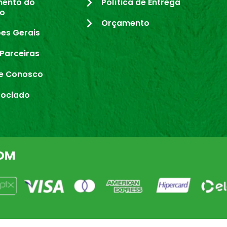
mento do
Política de Entrega
io
Orçamento
es Gerais
Parceiras
e Conosco
sociado
OM