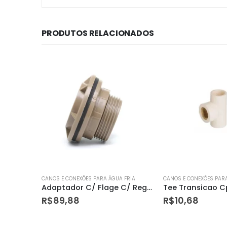
PRODUTOS RELACIONADOS
 FRIA
CANOS E CONEXÕES PARA ÁGUA FRIA
CANOS E CONEXÕES PARA
Adaptador C/ Flage C/ Registro 60mm Tigre
Tee Transicao Cpvc 22 X 1/2 Amanco
R$
10,68
R$
8,35