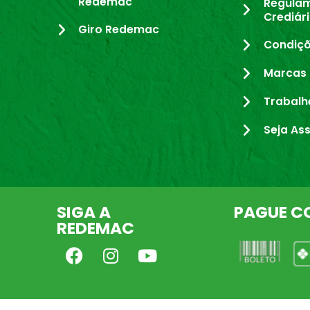
Redemac
Regula
Crediár
Giro Redemac
Condiçõ
Marcas 
Trabalh
Seja As
SIGA A
PAGUE C
REDEMAC