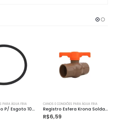
S PARA ÁGUA FRIA
CANOS E CONEXÕES PARA ÁGUA FRIA
CANOS E CO
Registro Esfera Krona Soldavel 32mm
Pasta Lubrificante 160g Krona
R$
9,59
R$
14,9