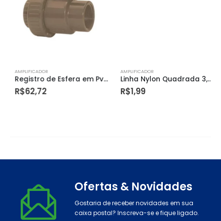
AMPLIFICADOR
AMPLIFICADOR
Registro de Esfera em Pvc Roscável 1.1/2” – Amanco
Linha Nylon Quadrada 3,0mmx117m – Dtools
R$
62,72
R$
1,99
Ofertas & Novidades
Gostaria de receber novidades em sua
caixa postal? Inscreva-se e fique ligado.