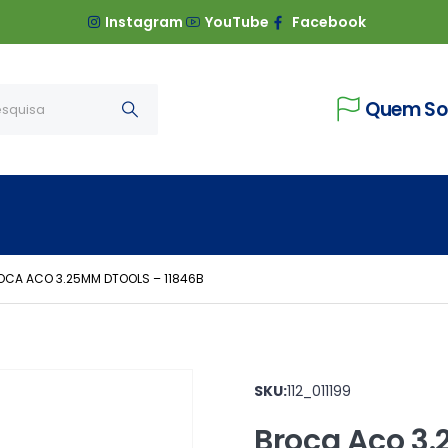
Instagram
YouTube
Facebook
Quem S
OCA ACO 3.25MM DTOOLS – 11846B
SKU:
112_011199
Broca Aco 3.