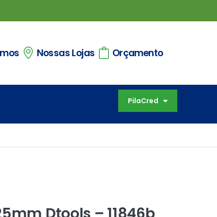
omos
Nossas Lojas
Orçamento
PilaCred
25mm Dtools – 11846b