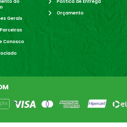
mento do
Política de Entrega
io
Orçamento
es Gerais
Parceiras
e Conosco
sociado
OM