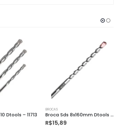
BROCAS
BROCAS
Broca Sds 8x160mm Dtools – 13804
Broca Sds 6x160mm Dtools – 14369
R$
13,39
R$
8,5