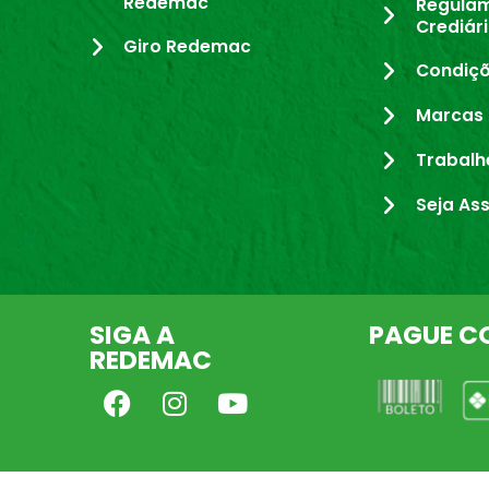
Redemac
Regula
Crediár
Giro Redemac
Condiçõ
Marcas 
Trabalh
Seja As
SIGA A
PAGUE C
REDEMAC