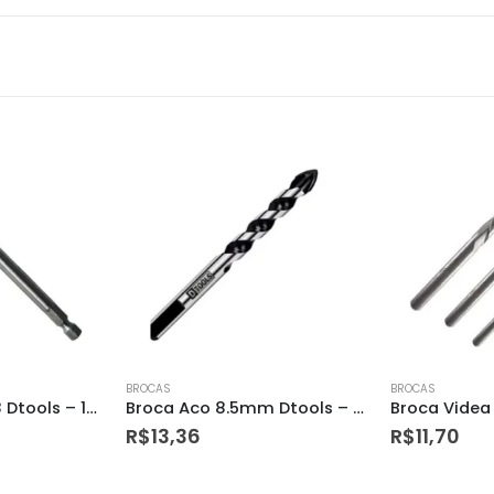
BROCAS
BROCAS
Broca Aco 8.5mm Dtools – 11857
Broca Videa 10 Dtools – 11713
R$
11,70
R$
15,89