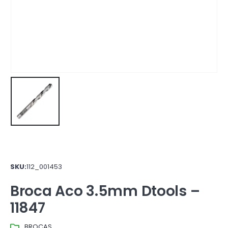
SKU:
112_001453
Broca Aco 3.5mm Dtools –
11847
BROCAS