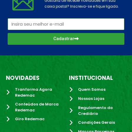
Gostaria de receber novidades em sua
caixa postal? Inscreva-se e fique ligado.
Cadastrar
NOVIDADES
INSTITUCIONAL
Tranforma Agora
Quem Somos
Redemac
Nossas Lojas
Conteúdos de Marca
Regulamento do
Redemac
Crediário
Giro Redemac
Condições Gerais
Marcas Parceiras