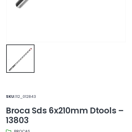
SKU:
112_012843
Broca Sds 6x210mm Dtools –
13803
BROCAS