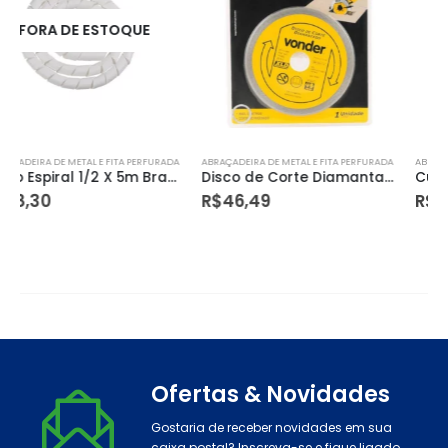
ABRAÇADEIRA DE METAL E FITA PERFURADA
ABRAÇADEIRA DE METAL E FITA PERFURADA
Disco de Corte Diamantado para Porcelanato Xld Contínuo 110mm – Vonder
Cunha para Nivelamento 50 Peças – Cortag
R$
46,49
R$
22,90
Ofertas & Novidades
Gostaria de receber novidades em sua
caixa postal? Inscreva-se e fique ligado.