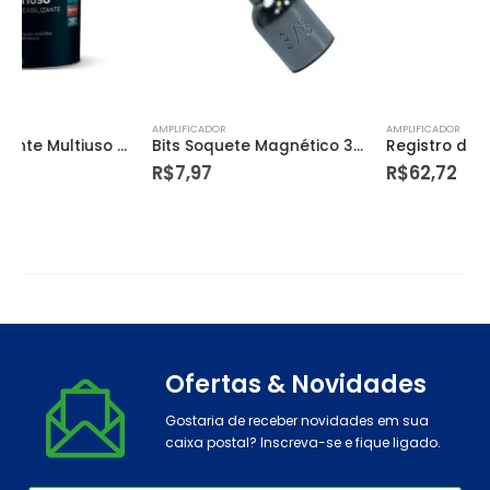
AMPLIFICADOR
AMPLIFICADOR
Bits Soquete Magnético 3/8” Cromo Vanádio – Dtools
Registro de Esfera em Pvc Roscável 1.1/2” – Amanco
R$
7,97
R$
62,72
Ofertas & Novidades
Gostaria de receber novidades em sua
caixa postal? Inscreva-se e fique ligado.