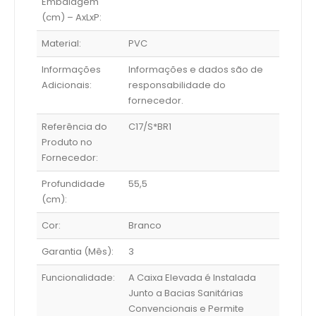
Embalagem
(cm) – AxLxP:
Material:
PVC
Informações
Informações e dados são de
Adicionais:
responsabilidade do
fornecedor.
Referência do
C17/S*BR1
Produto no
Fornecedor:
Profundidade
55,5
(cm):
Cor:
Branco
Garantia (Mês):
3
Funcionalidade:
A Caixa Elevada é Instalada
Junto a Bacias Sanitárias
Convencionais e Permite