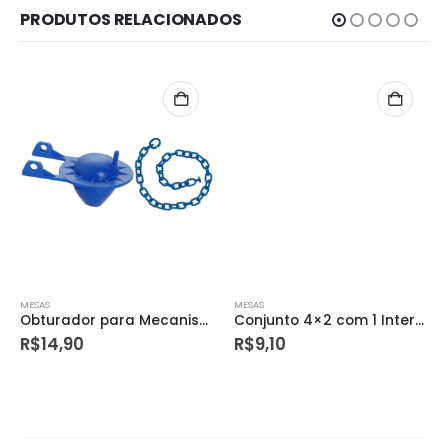
PRODUTOS RELACIONADOS
MESAS
MESAS
Obturador para Mecanismo de Saída Universal para Caixa Acoplada
Conjunto 4×2 com 1 Interruptor Simples Liz 10a 250v Branco – Tramontina
R$
14,90
R$
9,10