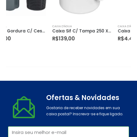
CAIXA D'ÁGUA
CAIXA D'ÁGUA
Caixa Sif C/ Tampa 250 X 250 X 75/100 Quad Herc
Caixa Dagua 5000 Lts Polietileno Bakof/fortlev
R$
139,00
R$
4.480,00
Ofertas & Novidades
Gostaria de receber novidades em sua
caixa postal? Inscreva-se e fique ligado.