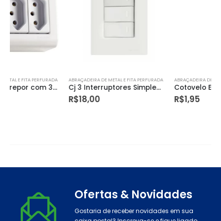
ABRAÇADEIRA DE METAL E FITA PERFURADA
ABRAÇADEIRA DE METAL E FITA PERFURADA
Cj 3 Interruptores Simples 10a Giz
Cotovelo Externo Dexson 20x12mm – Schneider Electric
R$
18,00
R$
1,95
Ofertas & Novidades
Gostaria de receber novidades em sua
caixa postal? Inscreva-se e fique ligado.