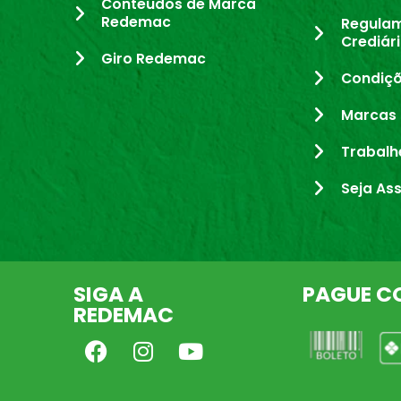
Conteúdos de Marca
Redemac
Regula
Crediár
Giro Redemac
Condiçõ
Marcas 
Trabalh
Seja As
SIGA A
PAGUE C
REDEMAC