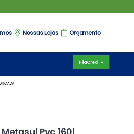
omos
Nossas Lojas
Orçamento
PilaCred
FORCADA
Metasul Pvc 160l