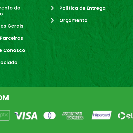
mento do
Política de Entrega
io
Orçamento
es Gerais
Parceiras
e Conosco
sociado
OM