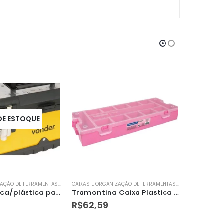
CAIXAS E ORGANIZAÇÃO DE FERRAMENTAS MANUAIS
CAIXAS E ORGANIZAÇÃO DE FERRAMENTAS MANUAIS
Tramontina Caixa Plastica com Divisorias 16
Maleta Organizadora C/divisoria 17″ Tram
R$
124,71
R$
114,