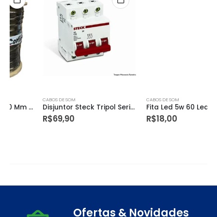
CABOS DE SOM
CABOS DE SOM
Disjuntor Steck Tripol Serie Sd63 C 63a Curva C 3ka
Fita Led 5w 60 Leds/m 20m 127v Ip67 Azul
R$
69,90
R$
18,00
Ofertas & Novidades