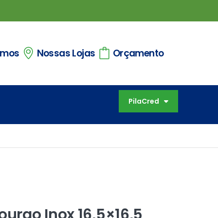
omos
Nossas Lojas
Orçamento
PilaCred
urao Inox 16,5×16,5