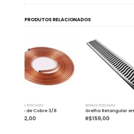
PRODUTOS RELACIONADOS
BARRAS ROSCADAS
BARRAS ROSCADAS
Grelha Retangular em Alumínio Martelada com Coletor e Tela Elegance 10x50cm Cromada
R$
159,00
R$
15,50