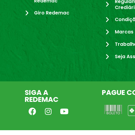
Redemac
Regula
Crediár
Giro Redemac
Condiçõ
Marcas 
Trabalh
Seja As
SIGA A
PAGUE C
REDEMAC