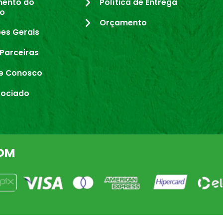
mento do
Política de Entrega
io
Orçamento
es Gerais
Parceiras
e Conosco
sociado
OM