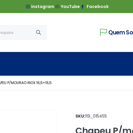
Instagram
YouTube
Facebook
Quem S
PEU P/MOURAO INOX 16,5×16,5
SKU:
119_015455
Chapeu P/mo