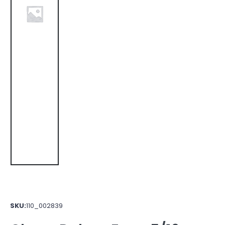
SKU:
110_002839