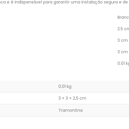
ca e é indispensável para garantir uma instalação segura e de 
Bran
2.5 c
3 cm
3 cm
0.01 k
0,01 kg
3 × 3 × 2,5 cm
Tramontina