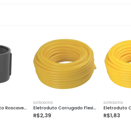
ELETRODUTOS
ELETRODUTOS
Eletroduto Corrugado Flexivel 25mm Tramontina
Eletroduto Corrugado pvc Amarelo Antichama 25mm em Rolo com 50m – Fortlev
R$
1,83
R$
5,21