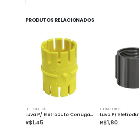
PRODUTOS RELACIONADOS
ELETRODUTOS
ELETRODUTOS
Luva P/ Eletroduto Corrugado 20mm (1/2) Krona
Luva P/ Eletroduto Roscavel 3/4 Amanco
R$
1,80
R$
2,39