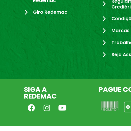
Redemac
Regula
Crediár
Giro Redemac
Condiçõ
Marcas 
Trabalh
Seja As
SIGA A
PAGUE C
REDEMAC