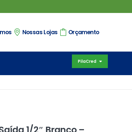
omos
Nossas Lojas
Orçamento
PilaCred
Saída 1/2″ Branco –