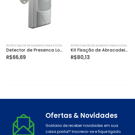
POTES E SACOS DE ALIMENTO PARA COZINHA
POTES E SACOS DE ALIMENTO PARA COZINHA
Detector de Presenca Local
Kit Fixação de Abracadeira com Cola
R$
66,69
R$
80,13
Ofertas & Novidades
Gostaria de receber novidades em sua
caixa postal? Inscreva-se e fique ligado.