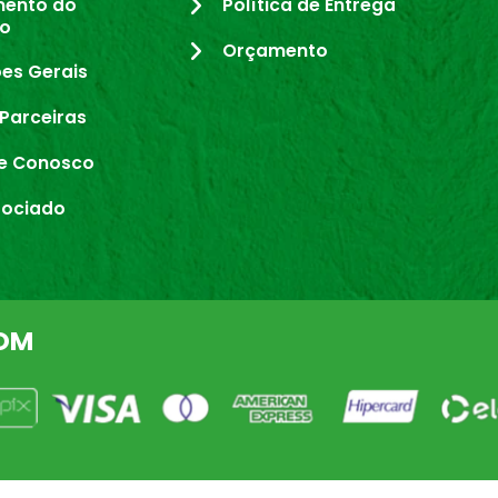
mento do
Política de Entrega
io
Orçamento
es Gerais
Parceiras
e Conosco
sociado
OM