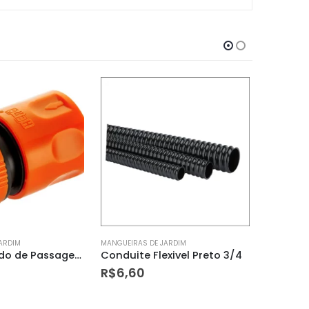
ARDIM
MANGUEIRAS DE JARDIM
MANGUEIRAS
xivel Preto 3/4
Mang Ent. Agua P/maq.lavar 1,20m
R$
15,89
R$
5,2