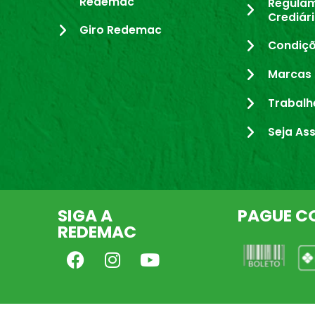
Redemac
Regula
Crediár
Giro Redemac
Condiçõ
Marcas 
Trabalh
Seja As
SIGA A
PAGUE C
REDEMAC