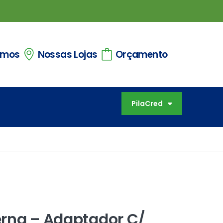
omos
Nossas Lojas
Orçamento
PilaCred
erna – Adaptador C/