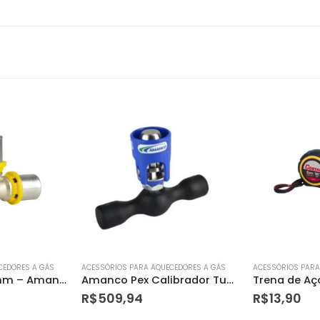
CEDORES A GÁS
ACESSÓRIOS PARA AQUECEDORES A GÁS
ACESSÓRIOS PARA
Amanco Pex Calibrador Tubo Pex Gas Dn16 – 98590
Trena de Aço 5 Metros X 19 Mm Cortag
R$
13,90
R$
21,61