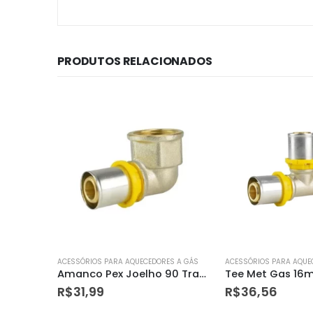
PRODUTOS RELACIONADOS
ES A GÁS
ACESSÓRIOS PARA AQUECEDORES A GÁS
ACESSÓRIOS PARA AQUE
Amanco Pex Joelho 90 Trans F Gas Dn16x1/2 – 97619
Tee Met Gas 16mm – Amanco
R$
36,56
R$
509,94