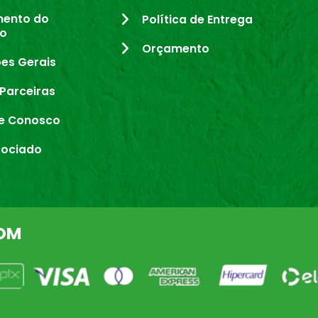
mento do
Política de Entrega
io
Orçamento
es Gerais
Parceiras
e Conosco
sociado
OM