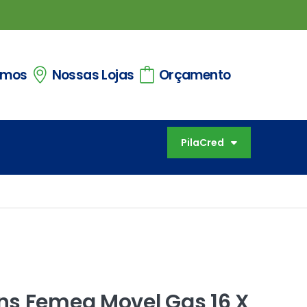
omos
Nossas Lojas
Orçamento
PilaCred
ns Femea Movel Gas 16 X