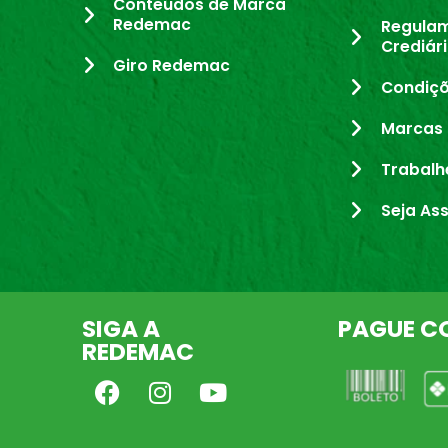
Conteúdos de Marca
Redemac
Regula
Crediár
Giro Redemac
Condiçõ
Marcas 
Trabalh
Seja As
SIGA A
PAGUE C
REDEMAC