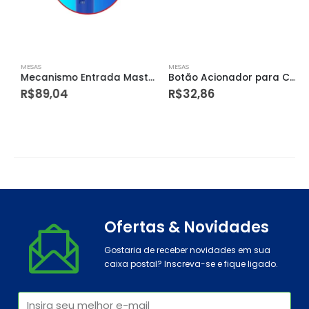
MESAS
MESAS
Mecanismo Entrada Master Flux Pro Censi
Botão Acionador para Caixa de Descarga 9580-1 Censi
R$
89,04
R$
32,86
Ofertas & Novidades
Gostaria de receber novidades em sua
caixa postal? Inscreva-se e fique ligado.