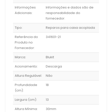
Informações
Informações e dados são de
Adicionais:
responsabilidade do
fornecedor.
Tipo:
Reparos para caixa acoplada
Referência do
341601-21
Produto no
Fornecedor:
Marca:
Blukit
Acionamento:
Descarga
Altura Regulável:
Não
Profundidade
18
(cm):
Largura (cm):
13
Altura Mínima:
30mm