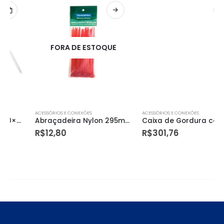
FORA DE ESTOQUE
ACESSÓRIOS E CONEXÕES
ACESSÓRIOS E CONEXÕES
Abraçadeira Nylon 295mm X 4,6mm Vermelha – Tramontina
Caixa de Gordura com Cesto P/ Limpeza Durin 00844
R$
12,80
R$
301,76