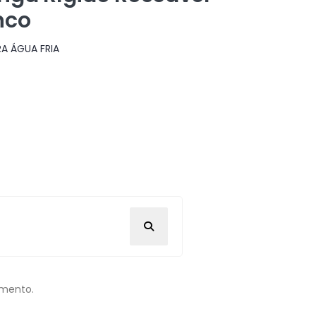
nco
A ÁGUA FRIA
omento.