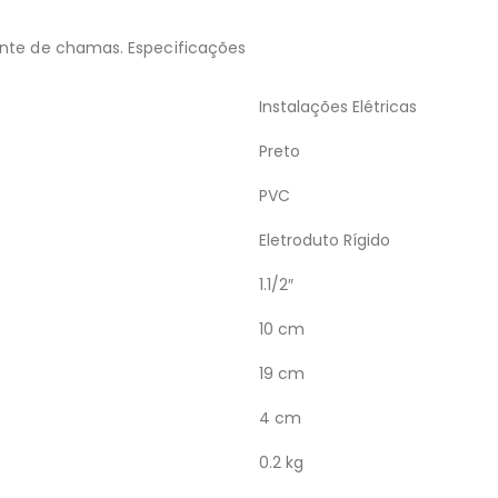
ante de chamas. Especificações
Instalações Elétricas
Preto
PVC
Eletroduto Rígido
1.1/2″
10 cm
19 cm
4 cm
0.2 kg