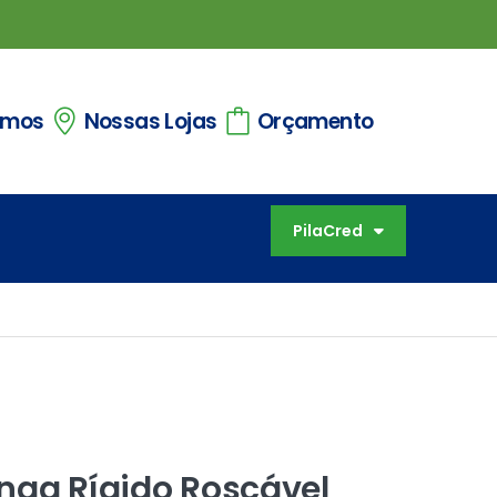
omos
Nossas Lojas
Orçamento
PilaCred
nga Rígido Roscável