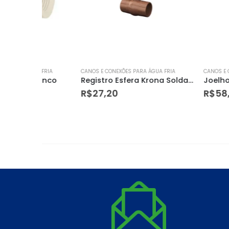
 FRIA
CANOS E CONEXÕES PARA ÁGUA FRIA
CANOS E CONEXÕES PARA
manco
Registro Esfera Krona Soldavel 50mm
R$
27,20
R$
58,00