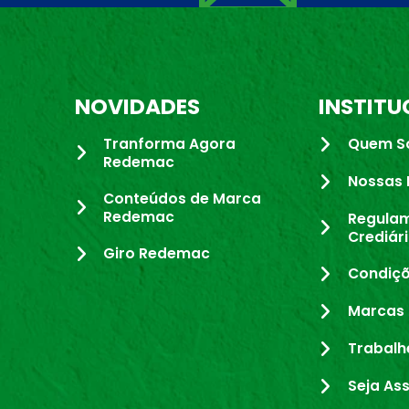
NOVIDADES
INSTITU
Tranforma Agora
Quem S
Redemac
Nossas 
Conteúdos de Marca
Redemac
Regula
Crediár
Giro Redemac
Condiçõ
Marcas 
Trabalh
Seja As