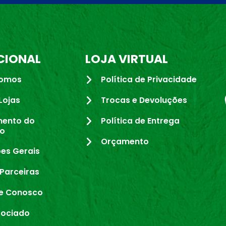
CIONAL
LOJA VIRTUAL
omos
Política de Privacidade
Lojas
Trocas e Devoluções
mento do
Política de Entrega
io
Orçamento
es Gerais
Parceiras
e Conosco
sociado