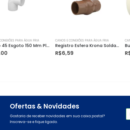
 ÁGUA FRIA
CANOS E CONEXÕES PARA ÁGUA FRIA
CANOS E CONEXÕE
Joelho 45 Esgoto 150 Mm Plastubos/fortleve/plastilit
Registro Esfera Krona Soldavel 32mm
R$
6,59
R$
1,75
Ofertas & Novidades
Gostaria de receber novidades em sua caixa postal?
Inscreva-se e fique ligado.