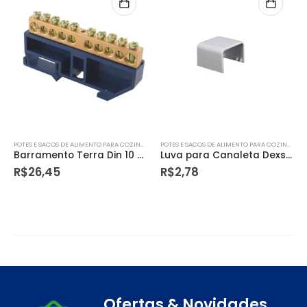
POTES E SACOS DE ALIMENTO PARA COZINHA
POTES E SACOS DE ALIMENTO PARA COZINHA
Barramento Terra Din 10 Ligações com Suporte Azul – Tramontina
Luva para Canaleta Dexson 20×12 – Schneider Electric
R$
26,45
R$
2,78
Ofertas & Novidades