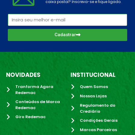
caixa postal? Inscreva-se e fique ligado.
Cadastrar
NOVIDADES
INSTITUCIONAL
Tranforma Agora
Quem Somos
Redemac
Nossas Lojas
Conteúdos de Marca
Regulamento do
Redemac
Crediário
Giro Redemac
Condições Gerais
Marcas Parceiras