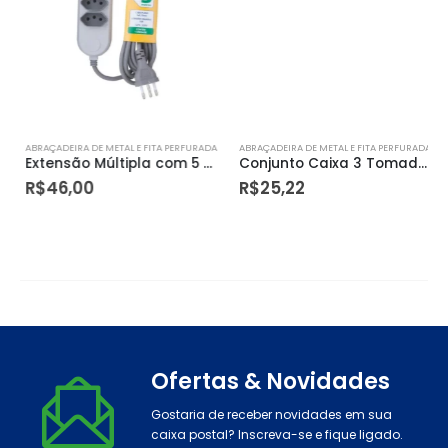
ABRAÇADEIRA DE METAL E FITA PERFURADA
ABRAÇADEIRA DE METAL E FITA PERFURADA
Extensão Múltipla com 5 Tomadas 2p+t 10a 250v 3m – Tramontina
Conjunto Caixa 3 Tomadas 2p + T250v/ 10a – Tramontina
R$
46,00
R$
25,22
Ofertas & Novidades
Gostaria de receber novidades em sua
caixa postal? Inscreva-se e fique ligado.