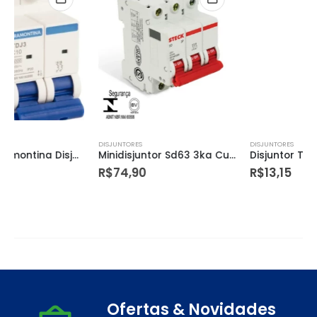
DISJUNTORES
DISJUNTORES
Minidisjuntor Sd63 3ka Curva C 32a 3p
Disjuntor Tr3ka 1p Curva C 40a – Tramontina
R$
74,90
R$
13,15
Ofertas & Novidades