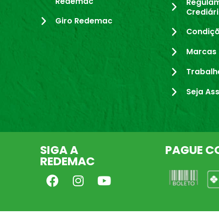
Redemac
Regula
Crediár
Giro Redemac
Condiçõ
Marcas 
Trabalh
Seja As
SIGA A
PAGUE C
REDEMAC