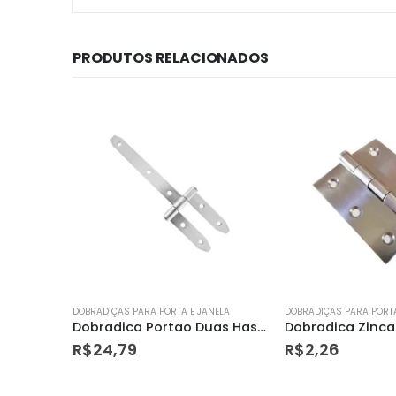
PRODUTOS RELACIONADOS
NELA
DOBRADIÇAS PARA PORTA E JANELA
DOBRADIÇAS PARA PORTA
Dobradica Portao Duas Hastes Paraf 8 Loth
Dobradica Zincada 2.5
Dobradica Leme 
R$
2,26
R$
18,79