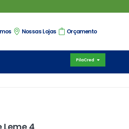
omos
Nossas Lojas
Orçamento
PilaCred
e Leme 4