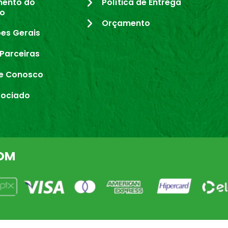
mento do
Política de Entrega
io
Orçamento
es Gerais
Parceiras
e Conosco
sociado
OM