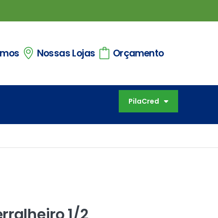
omos
Nossas Lojas
Orçamento
PilaCred
rralheiro 1/2