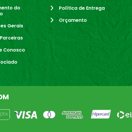
mento do
Política de Entrega
io
Orçamento
es Gerais
Parceiras
e Conosco
sociado
OM