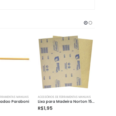
ERRAMENTAS MANUAIS
ACESSÓRIOS DE FERRAMENTAS MANUAIS
ACESSÓRIO
Lixa para Madeira Norton 150 A237 com 50 Peças
Cantoneira Leve Branca ( Th5327 White ) 10×12 Dtools
R$
9,07
R$
22,2