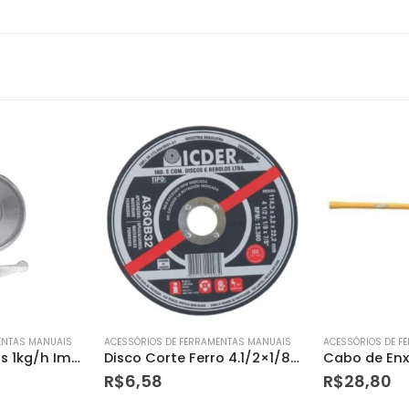
ENTAS MANUAIS
ACESSÓRIOS DE FERRAMENTAS MANUAIS
ACESSÓRIOS DE F
Disco Corte Ferro 4.1/2×1/8×7/8″ 2 Telas – Icder
Cabo de Enxadao Paraboni
R$
28,80
R$
1,95