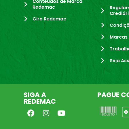
Conteúdos de Marca
Redemac
Regula
Crediár
Giro Redemac
Condiçõ
Marcas 
Trabalh
Seja As
SIGA A
PAGUE C
REDEMAC