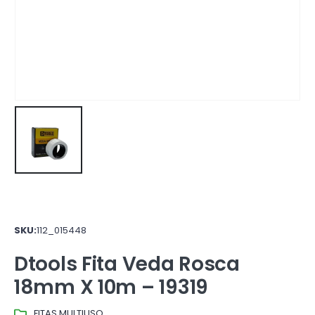
SKU:
112_015448
Dtools Fita Veda Rosca
18mm X 10m – 19319
FITAS MULTIUSO