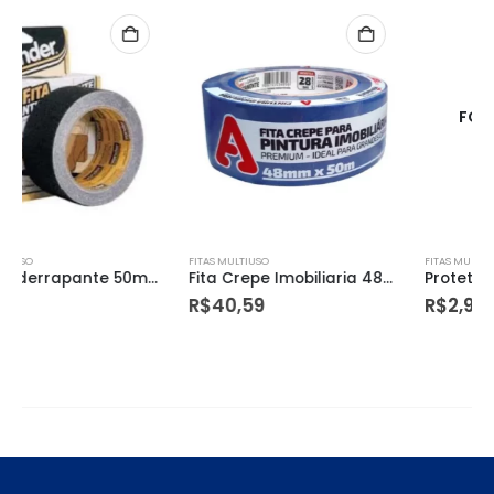
FORA DE ESTOQUE
FITAS MULTIUSO
FITAS MULTIUSO
Fita Crepe Imobiliaria 48mmx50m Azul 527s Adere
Protetor Autoadesivo Preto 45mm – 1916
R$
40,59
R$
2,90