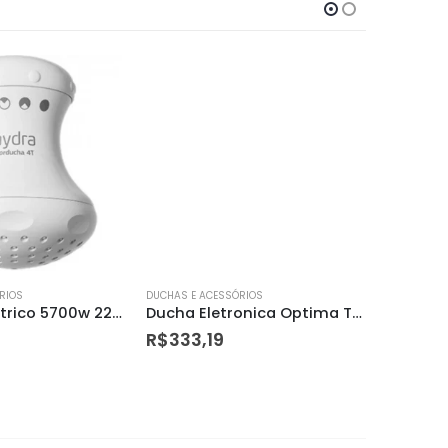
RIOS
DUCHAS E ACESSÓRIOS
DUCHAS E A
Chuveiro Elétrico 5700w 220v Gorducha 4 Temperaturas Branco
Ducha Eletronica Optima Turbo 7700w 220v Hydra
R$
333,19
R$
197,