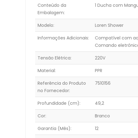
Conteúdo da
1 Ducha com Mangu
Embalagem:
Modelo:
Loren Shower
Informações Adicionais:
Compatível com aqu
Comando eletrônico.
Tensão Elétrica:
220V
Material:
PPR
Referência do Produto
7510156
no Fornecedor:
Profundidade (cm):
49,2
Cor:
Branco
Garantia (Mês):
12