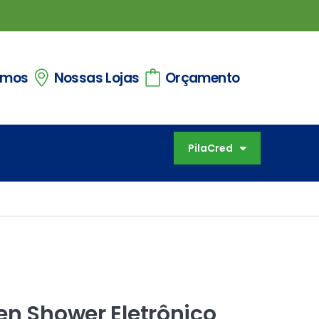
omos
Nossas Lojas
Orçamento
PilaCred
en Shower Eletrônico