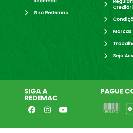
Redemac
Regula
Crediár
Giro Redemac
Condiçõ
Marcas 
Trabalh
Seja As
SIGA A
PAGUE C
REDEMAC