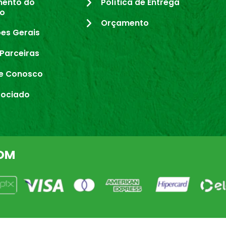
mento do
Política de Entrega
io
Orçamento
es Gerais
Parceiras
e Conosco
sociado
OM