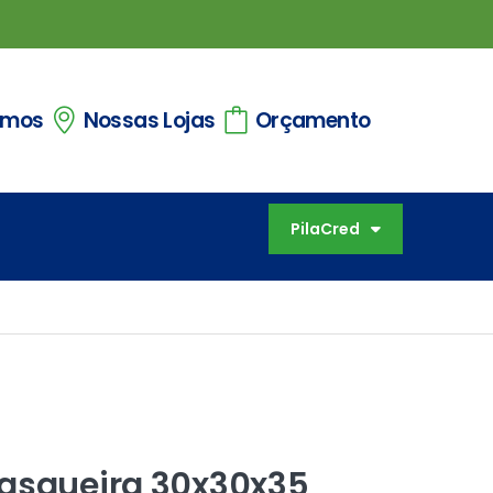
omos
Nossas Lojas
Orçamento
PilaCred
rasqueira 30x30x35