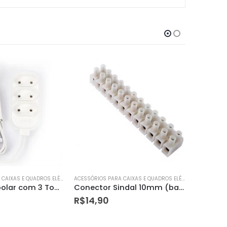
ACESSÓRIOS PARA CAIXAS E QUADROS ELÉTRICOS
ACESSÓRIOS PARA CAIXAS E QUADROS ELÉTRICOS
Conector Sindal 10mm (barra)
Mangueira Led Luminosa 10mm Branca Quente 24 Leds Lumanti
R$
8,50
R$
16,9