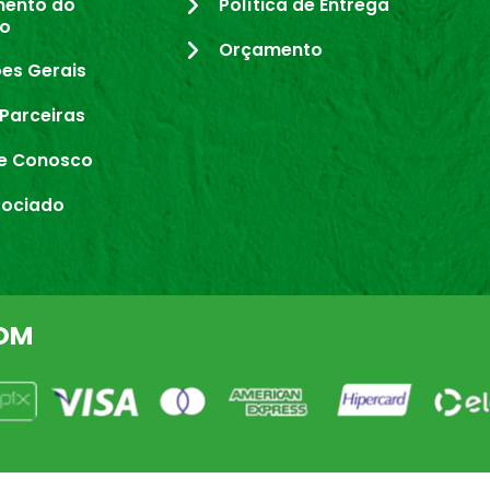
mento do
Política de Entrega
io
Orçamento
es Gerais
Parceiras
e Conosco
sociado
OM