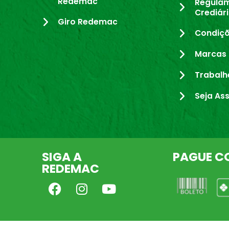
Redemac
Regula
Crediár
Giro Redemac
Condiçõ
Marcas 
Trabalh
Seja As
SIGA A
PAGUE C
REDEMAC