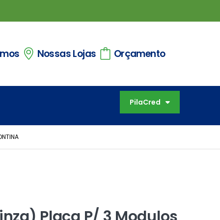
omos
Nossas Lojas
Orçamento
PilaCred
ONTINA
cinza) Placa P/ 3 Modulos