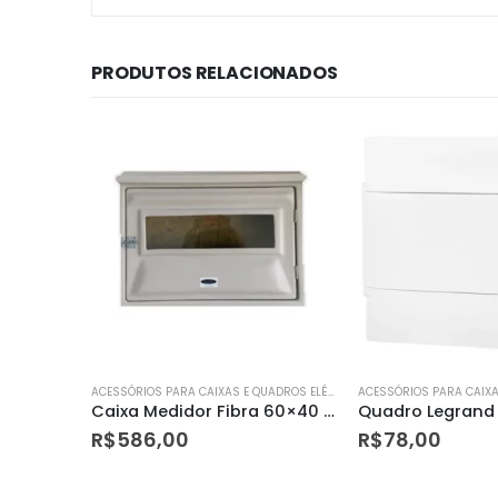
PRODUTOS RELACIONADOS
ACESSÓRIOS PARA CAIXAS E QUADROS ELÉTRICOS
ACESSÓRIOS PARA CAIXAS E QUADROS ELÉTRICOS
Caixa Medidor Fibra 60×40 Monofasico
Quadro Legrand 08 Din Sobrepor Branco – Legrand
R$
78,00
R$
9,90