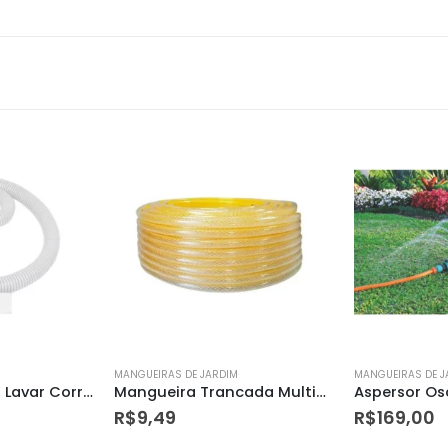
MANGUEIRAS DE JARDIM
MANGUEIRAS DE J
Mangueira Trancada Multiuso 3/8 X 3,0 Amarela
Aspersor Oscilante – Tramontina
R$
169,00
R$
17,87