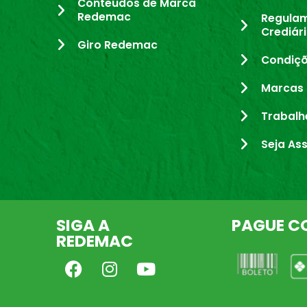
Conteúdos de Marca
Redemac
Regula
Crediár
Giro Redemac
Condiçõ
Marcas 
Trabalh
Seja As
SIGA A
PAGUE C
REDEMAC