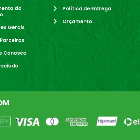
mento do
Política de Entrega
io
Orçamento
es Gerais
Parceiras
e Conosco
sociado
OM