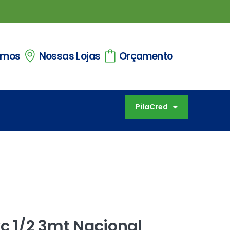
omos
Nossas Lojas
Orçamento
PilaCred
vc 1/2 3mt Nacional