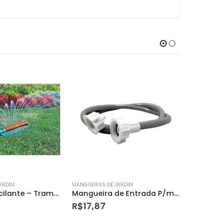
ARDIM
MANGUEIRAS DE JARDIM
MANGUEIRAS
Mangueira de Entrada P/maquina 1.40m – 22685
Conduite Flexivel Preto 1.1/2
R$
4,50
R$
1,85