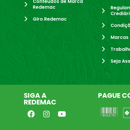
Conteúdos de Marca
Redemac
Regula
Crediár
Giro Redemac
Condiçõ
Marcas 
Trabalh
Seja As
SIGA A
PAGUE C
REDEMAC