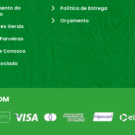
mento do
Política de Entrega
io
Orçamento
es Gerais
Parceiras
e Conosco
sociado
OM