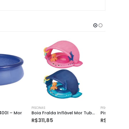
PISCINAS
PISCINAS
Boia Fralda Inflável Mor Tubarão e Para-sol Sortida 1958
Piscina Inflável 1400l – Mor
R$
219,08
R$
82,