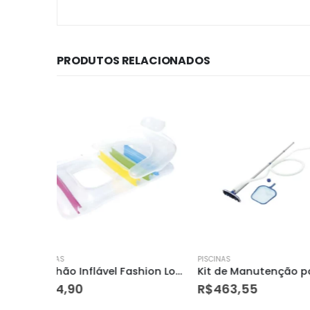
PRODUTOS RELACIONADOS
PISCINAS
PISCINAS
Colchão Inflável Fashion Lounge – Mor
Kit de Manutenção para Piscina – Mor
Piscina Infantil 
R$
463,55
R$
299,00