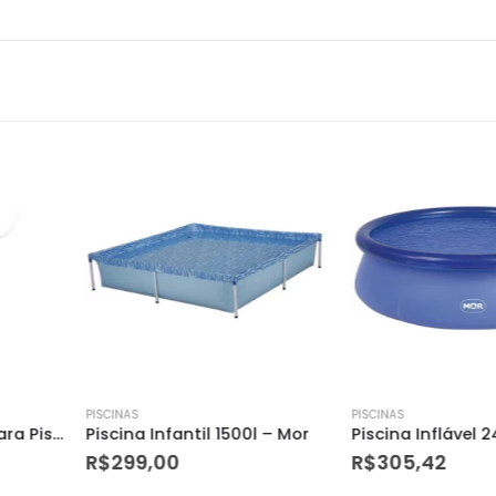
PISCINAS
PISCINAS
1500l – Mor
Piscina Inflável 2400l – Mor
R$
305,42
R$
311,85