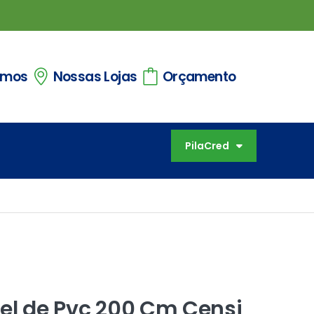
omos
Nossas Lojas
Orçamento
PilaCred
vel de Pvc 200 Cm Censi