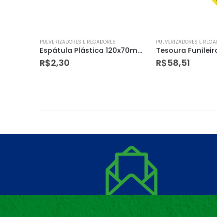
PULVERIZADORES E REGADORES
PULVERIZADORES E REG
Espátula Plástica 120x70mm (aplicador Massa) com 6 Peças – Max
Tesoura Funileiro Aviador Cr-v 10dtools
R$
58,51
R$
49,65