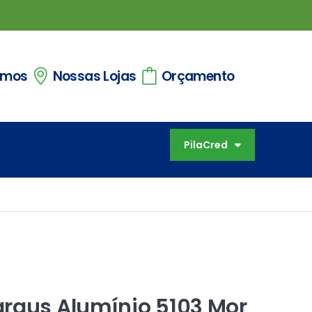
omos
Nossas Lojas
Orçamento
PilaCred
raus Alumínio 5103 Mor