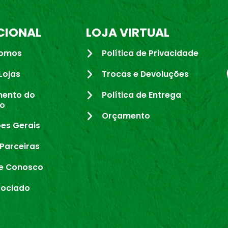
CIONAL
LOJA VIRTUAL
omos
Política de Privacidade
Lojas
Trocas e Devoluções
mento do
Política de Entrega
io
Orçamento
es Gerais
Parceiras
e Conosco
sociado