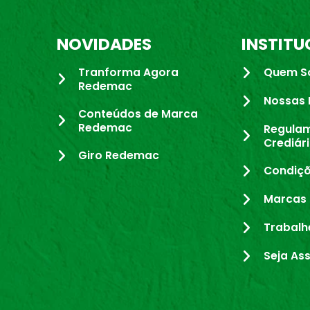
NOVIDADES
INSTITU
Tranforma Agora
Quem S
Redemac
Nossas 
Conteúdos de Marca
Redemac
Regula
Crediár
Giro Redemac
Condiçõ
Marcas 
Trabalh
Seja As