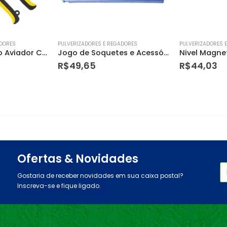
ADORES
PULVERIZADORES E REGADORES
PULVERIZADORES 
Jogo de Soquetes e Acessórios 24 Peças – Tramontina
Nivel Magnetico 12 Trapez Alum Dtools
R$
44,03
R$
11,70
Ofertas & Novidades
Gostaria de receber novidades em sua caixa postal?
Inscreva-se e fique ligado.