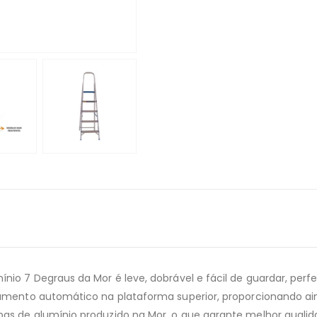
nio 7 Degraus da Mor é leve, dobrável e fácil de guardar, per
amento automático na plataforma superior, proporcionando aind
s de alumínio produzido na Mor, o que garante melhor qualidad