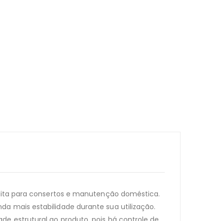
feita para consertos e manutenção doméstica.
a mais estabilidade durante sua utilização.
e estrutural ao produto, pois há controle de