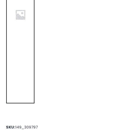
SKU:
149_309797