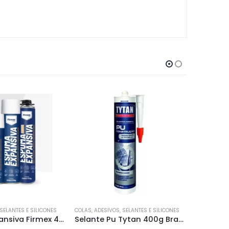
 SELANTES E SILICONES
COLAS, ADESIVOS, SELANTES E SILICONES
COLAS, ADES
Selante Pu Tytan 400g Branco
Massa Plastica Bco 400g