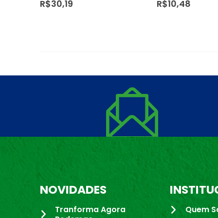
R$
10,48
R$
2,15
NOVIDADES
INSTITU
Tranforma Agora
Quem S