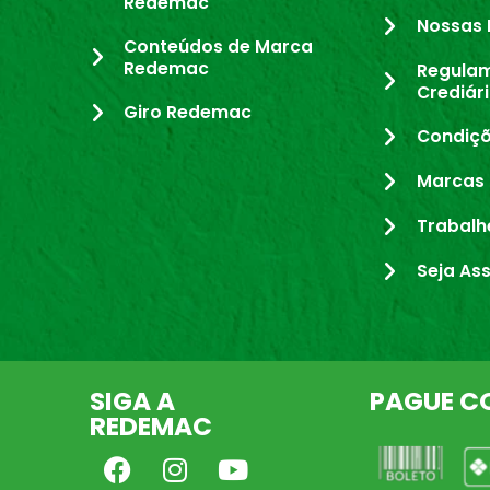
Redemac
Nossas 
Conteúdos de Marca
Redemac
Regula
Crediár
Giro Redemac
Condiçõ
Marcas 
Trabalh
Seja As
SIGA A
PAGUE C
REDEMAC