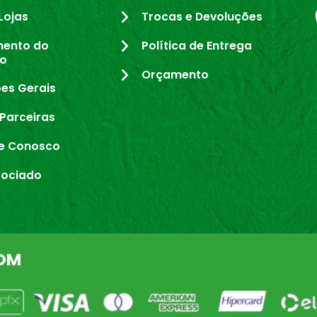
Lojas
Trocas e Devoluções
mento do
Política de Entrega
io
Orçamento
es Gerais
Parceiras
e Conosco
sociado
OM