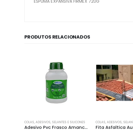
ESPUMA EXPANSIVA FIRMEX 720G
PRODUTOS RELACIONADOS
SILICONES
COLAS, ADESIVOS, SELANTES E SILICONES
COLAS, ADESIVOS, SELAN
Adesivo Pvc Frasco Amanco 175g Azul
Fita Asfaltica Autoadesiva Brasilit 30cm
Adesivo Pvc Firm