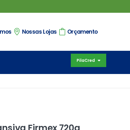
omos
Nossas Lojas
Orçamento
PilaCred
nsiva Firmex 720g