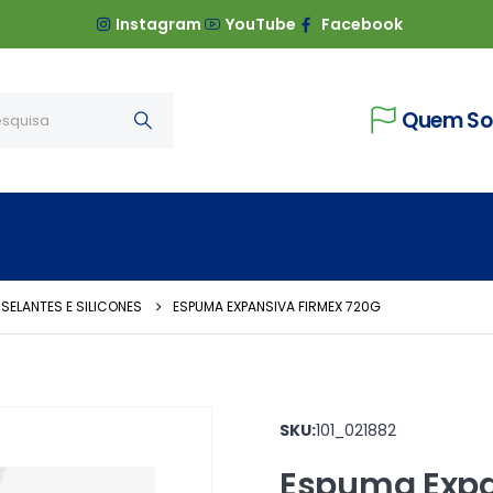
Instagram
YouTube
Facebook
Quem S
 SELANTES E SILICONES
ESPUMA EXPANSIVA FIRMEX 720G
SKU:
101_021882
Espuma Expa