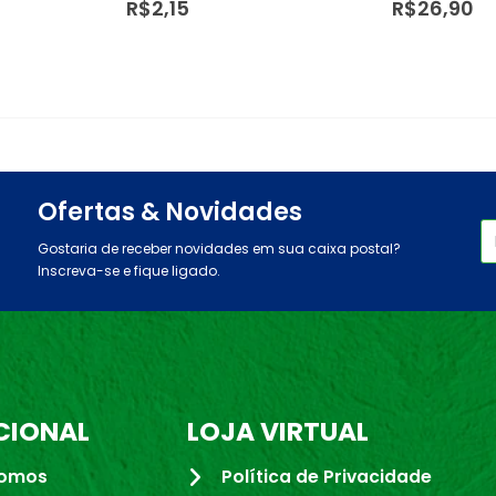
R$
26,90
R$
30,53
Ofertas & Novidades
Gostaria de receber novidades em sua caixa postal?
Inscreva-se e fique ligado.
CIONAL
LOJA VIRTUAL
omos
Política de Privacidade