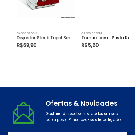
CABOS DE SOM
CABOS DE SOM
Disjuntor Steck Tripol Serie Sd63 C 63a Curva C 3ka
Tampa com 1 Posto Redondo para Condulete1/2 – Tramontina
R$
69,90
R$
5,50
Ofertas & Novidades
Gostaria de receber novidades em sua
caixa postal? Inscreva-se e fique ligado.